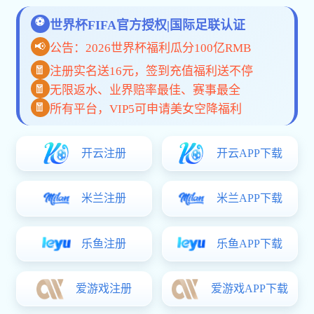
下载APP
九州唯一官网公司简介
九州唯一官网
是一家面向全球市场的综合体育赛事直播与数
据服务平台，专注于为体育迷打造高品质的数字化观赛体
验。我们整合
高清赛事直播、数据分析、多终端同步
等核心
功能，为用户提供一站式的九州官方网站入口-九州(中国)官
方服务。
平台通过多项国际安全认证，系统架构稳定高效，全面适配